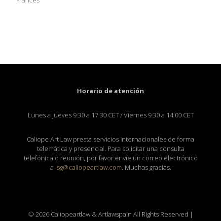
Francés
Horario de atención
Lunes a jueves 9:30 a 17:30 CET / Viernes 9:30 a 14:00 CET
Caliope Art Law presta servicios internacionales de forma
telemática y presencial. Para solicitar una consulta
telefónica o reunión, por favor envíe un correo electrónico
a
lsg@caliopeartlaw.com
. Muchas gracias.
© 2026 Caliopeartlaw & Artlawspain All Rights Reserved |