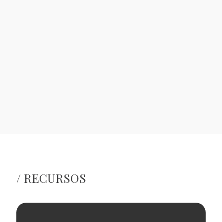
Arte de ida y vuelta: las
El reencuentro tras
obras incautadas del
esperar 85 años
franquismo
Asturias tendrá que
devolver tres cuadros
del Bellas Artes robados
por el franquismo
/ RECURSOS