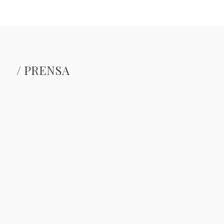
/ PRENSA
Entre ecce homos y
Urtasun bendice la
Page: la semana
devolución a dos
apóstata de Urtasun
iglesias de obras
incautadas
Un galerista restituye
La familia de Pedro Rico
una obra virreinal
recupera años después
expoliada a una iglesia
siete obras
en Colombia