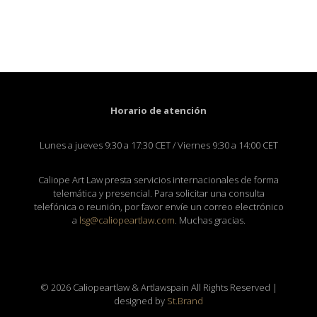
Horario de atención
Lunes a jueves 9:30 a 17:30 CET / Viernes 9:30 a 14:00 CET
Caliope Art Law presta servicios internacionales de forma
telemática y presencial. Para solicitar una consulta
telefónica o reunión, por favor envíe un correo electrónico
a
lsg@caliopeartlaw.com
. Muchas gracias.
© 2026 Caliopeartlaw & Artlawspain All Rights Reserved |
designed by
St.Brand