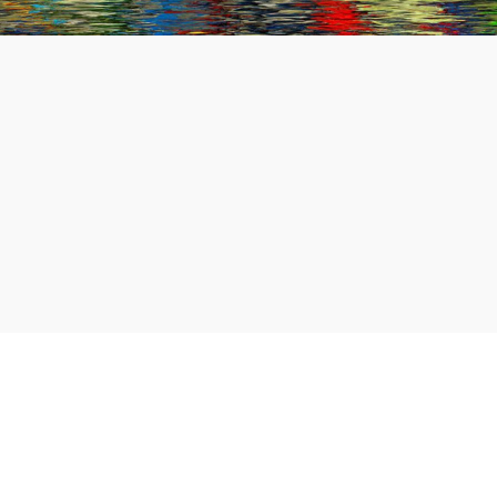
Caliope Art Law Boutique está formado por un equipo
horizontal y dinámico:
Elegimos el mejor talento y tipo de experiencia para cada caso
concreto, contando con la colaboración de asesores de primer
nivel especializados en patrimonio cultural y en mercado del
arte.
Colectivamente, hablamos español, inglés e italiano.
Socias