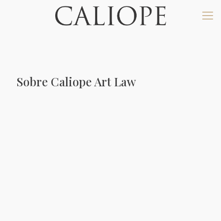
Sobre Caliope Art Law
Caliope Art Law es una boutique internacional de derecho del
arte, que apuesta por la eficacia, la transparencia y la
responsabilidad en el mercado del arte. Ayudamos a nuestros
clientes a "levantar el velo" de las transacciones
ofreciéndoles un área de práctica a medida dedicada
exclusivamente al Derecho del Arte y al Patrimonio Cultural,
bajo la premisa de la eficacia y la discreción.
Combinamos el asesoramiento jurídico y artístico, basándonos
en las herramientas clave de la investigación y la
due diligence
,
así como en la catalogación de obras de arte por parte de
profesionales objetivos con experiencia altamente
especializada y contrastada en el mercado del arte.